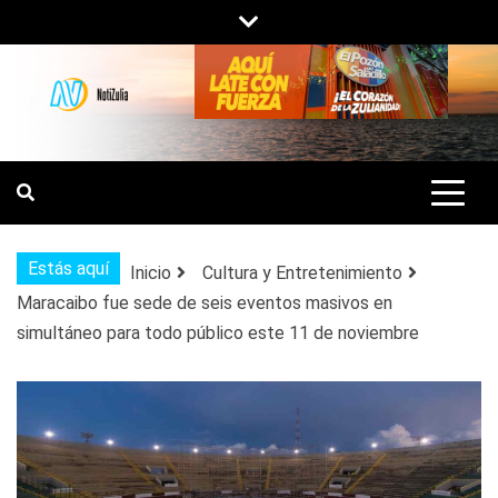
Saltar
al
contenido
NOTIZULIA
NOTICIAS DEL ZULIA, VENEZUELA Y
DE INTERÉS GENERAL.
Estás aquí
Inicio
Cultura y Entretenimiento
Maracaibo fue sede de seis eventos masivos en
simultáneo para todo público este 11 de noviembre