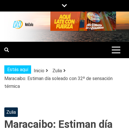
Saltar
al
contenido
NOTIZULIA
NOTICIAS DEL ZULIA, VENEZUELA Y
DE INTERÉS GENERAL.
Estás aquí
Inicio
Zulia
Maracaibo: Estiman día soleado con 32º de sensación
térmica
Zulia
Maracaibo: Estiman día