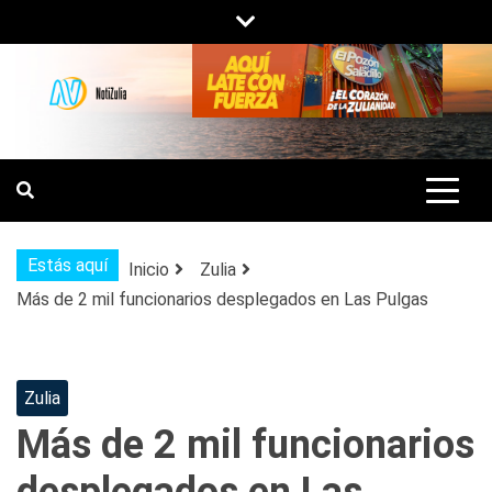
Saltar
al
contenido
NOTIZULIA
NOTICIAS DEL ZULIA, VENEZUELA Y
DE INTERÉS GENERAL.
Estás aquí
Inicio
Zulia
Más de 2 mil funcionarios desplegados en Las Pulgas
Zulia
Más de 2 mil funcionarios
desplegados en Las