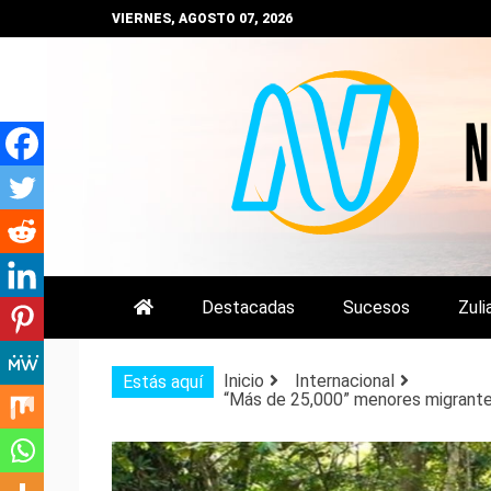
Saltar
VIERNES, AGOSTO 07, 2026
al
contenido
NOTIZULIA
NOTICIAS DEL ZULIA, VENEZUE
Destacadas
Sucesos
Zuli
Inicio
Internacional
Estás aquí
“Más de 25,000” menores migrantes