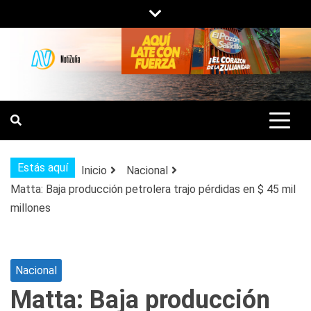
Saltar
al
contenido
NOTIZULIA
NOTICIAS DEL ZULIA, VENEZUELA Y
DE INTERÉS GENERAL.
Estás aquí
Inicio
Nacional
Matta: Baja producción petrolera trajo pérdidas en $ 45 mil
millones
Nacional
Matta: Baja producción