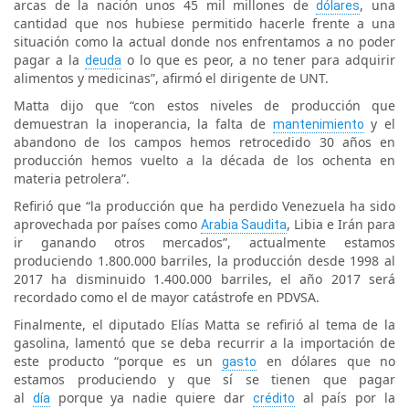
arcas de la nación unos 45 mil millones de
, una
dólares
cantidad que nos hubiese permitido hacerle frente a una
situación como la actual donde nos enfrentamos a no poder
pagar a la
o lo que es peor, a no tener para adquirir
deuda
alimentos y medicinas”, afirmó el dirigente de UNT.
Matta dijo que “con estos niveles de producción que
demuestran la inoperancia, la falta de
y el
mantenimiento
abandono de los campos hemos retrocedido 30 años en
producción hemos vuelto a la década de los ochenta en
materia petrolera”.
Refirió que “la producción que ha perdido Venezuela ha sido
aprovechada por países como
, Libia e Irán para
Arabia Saudita
ir ganando otros mercados”, actualmente estamos
produciendo 1.800.000 barriles, la producción desde 1998 al
2017 ha disminuido 1.400.000 barriles, el año 2017 será
recordado como el de mayor catástrofe en PDVSA.
Finalmente, el diputado Elías Matta se refirió al tema de la
gasolina, lamentó que se deba recurrir a la importación de
este producto “porque es un
en dólares que no
gasto
estamos produciendo y que sí se tienen que pagar
al
porque ya nadie quiere dar
al país por la
día
crédito