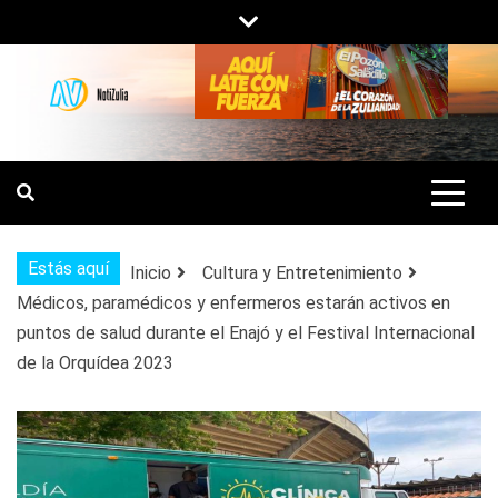
Saltar
al
contenido
NOTIZULIA
NOTICIAS DEL ZULIA, VENEZUELA Y
DE INTERÉS GENERAL.
Estás aquí
Inicio
Cultura y Entretenimiento
Médicos, paramédicos y enfermeros estarán activos en
puntos de salud durante el Enajó y el Festival Internacional
de la Orquídea 2023