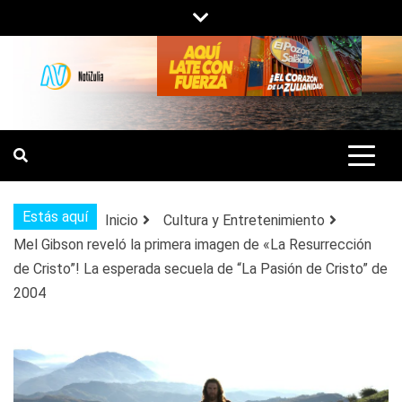
Saltar
al
contenido
NOTIZULIA
NOTICIAS DEL ZULIA, VENEZUELA Y
DE INTERÉS GENERAL.
Estás aquí
Inicio
Cultura y Entretenimiento
Mel Gibson reveló la primera imagen de «La Resurrección
de Cristo”! La esperada secuela de “La Pasión de Cristo” de
2004