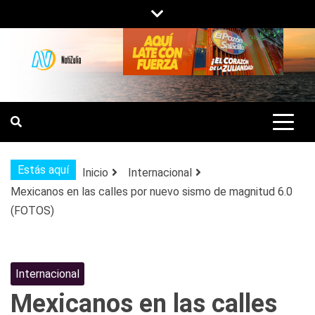
Saltar
al
contenido
NOTIZULIA
NOTICIAS DEL ZULIA, VENEZUELA Y
DE INTERÉS GENERAL.
Estás aquí
Inicio
Internacional
Mexicanos en las calles por nuevo sismo de magnitud 6.0
(FOTOS)
Internacional
Mexicanos en las calles