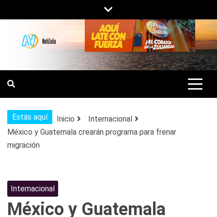
Saltar
al
contenido
NOTIZULIA
NOTICIAS DEL ZULIA, VENEZUELA Y
DE INTERÉS GENERAL.
Estás aquí
Inicio
Internacional
México y Guatemala crearán programa para frenar
migración
Internacional
México y Guatemala