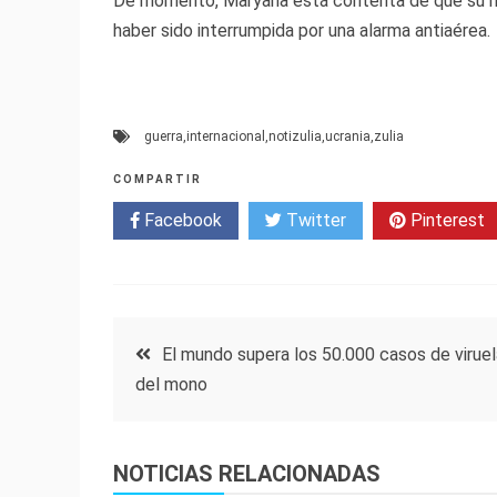
De momento, Maryana está contenta de que su hija,
haber sido interrumpida por una alarma antiaérea.
guerra
,
internacional
,
notizulia
,
ucrania
,
zulia
COMPARTIR
Facebook
Twitter
Pinterest
Navegación
El mundo supera los 50.000 casos de viruel
del mono
de
entradas
NOTICIAS RELACIONADAS