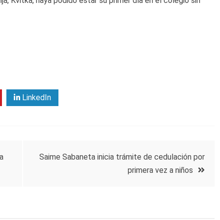
 Kvitka, haya podido estar su primer día en el colegio sin
LinkedIn
a
Saime Sabaneta inicia trámite de cedulación por
primera vez a niños