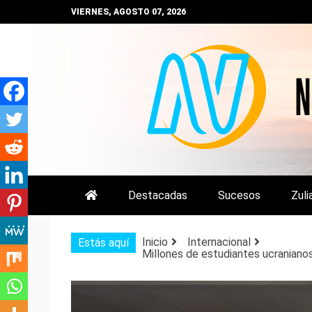
Saltar
VIERNES, AGOSTO 07, 2026
al
contenido
NOTIZULIA
NOTICIAS DEL ZULIA, VENEZUE
Destacadas
Sucesos
Zuli
Inicio
Internacional
Estás aquí
Millones de estudiantes ucranianos