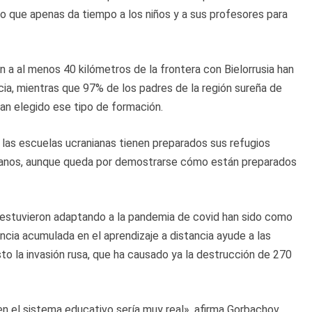
 lo que apenas da tiempo a los niños y a sus profesores para
 a al menos 40 kilómetros de la frontera con Bielorrusia han
ncia, mientras que 97% de los padres de la región sureña de
an elegido ese tipo de formación.
as escuelas ucranianas tienen preparados sus refugios
ótanos, aunque queda por demostrarse cómo están preparados
 estuvieron adaptando a la pandemia de covid han sido como
ncia acumulada en el aprendizaje a distancia ayude a las
to la invasión rusa, que ha causado ya la destrucción de 270
en el sistema educativo sería muy real», afirma Gorbachov.