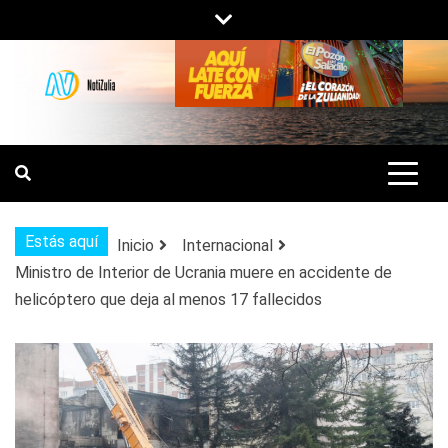
Saltar
al
contenido
NOTIZULIA
NOTICIAS DEL ZULIA, VENEZUELA Y
DE INTERÉS GENERAL.
Estás aquí
Inicio
Internacional
Ministro de Interior de Ucrania muere en accidente de
helicóptero que deja al menos 17 fallecidos