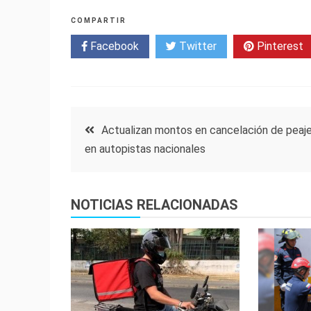
COMPARTIR
Facebook
Twitter
Pinterest
Navegación
Actualizan montos en cancelación de peaj
en autopistas nacionales
de
entradas
NOTICIAS RELACIONADAS