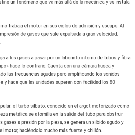
efine un fenómeno que va más allá de la mecánica y se instala
o trabaja el motor en sus ciclos de admisión y escape. Al
compresión de gases que sale expulsada a gran velocidad,
.
iga a los gases a pasar por un laberinto interno de tubos y fibra
sapo» hace lo contrario. Cuenta con una cámara hueca y
ando las frecuencias agudas pero amplificando los sonidos
pe y hace que las unidades superen con facilidad los 80
ular: el turbo silbato, conocido en el argot motorizado como
eza metálica se atornilla en la salida del tubo para obstruir
los gases a presión por la pieza, se genera un silbido agudo y
l motor, haciéndolo mucho más fuerte y chillón.