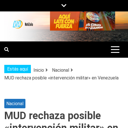
Saltar
al
contenido
NOTIZULIA
NOTICIAS DEL ZULIA, VENEZUELA Y
DE INTERÉS GENERAL.
Estás aquí
Inicio
Nacional
MUD rechaza posible «intervención militar» en Venezuela
Nacional
MUD rechaza posible
«intervención militar» en