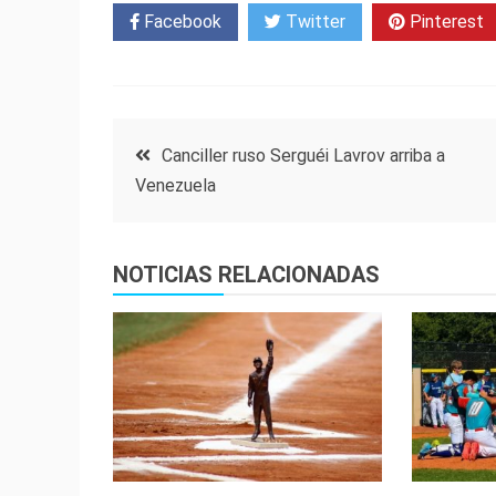
Facebook
Twitter
Pinterest
Navegación
Canciller ruso Serguéi Lavrov arriba a
Venezuela
de
entradas
NOTICIAS RELACIONADAS