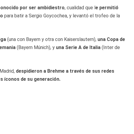
conocido por ser ambidiestro
, cualidad que l
e permitió
ho
para batir a Sergio Goycochea, y levantó el trofeo de la
iga
(una con Bayern y otra con Kaiserslautern),
una Copa de
lemania
(Bayern Múnich), y
una Serie A de Italia
(Inter de
 Madrid,
despidieron a Brehme a través de sus redes
os íconos de su generación.