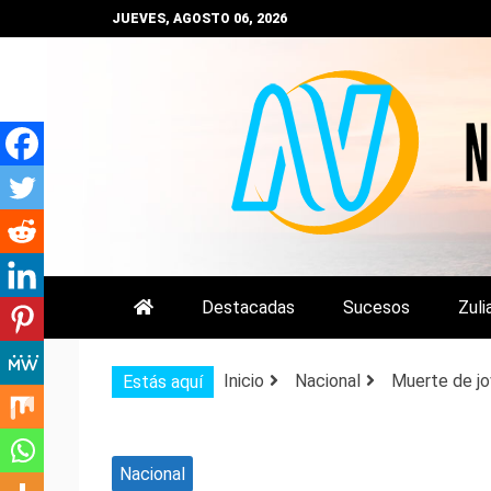
Saltar
JUEVES, AGOSTO 06, 2026
al
contenido
NOTIZULIA
NOTICIAS DEL ZULIA, VENEZUE
Destacadas
Sucesos
Zuli
Inicio
Nacional
Muerte de jo
Estás aquí
Nacional