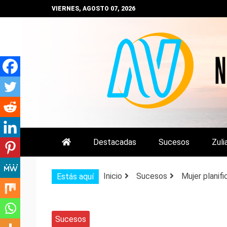
Saltar
VIERNES, AGOSTO 07, 2026
al
contenido
NOTIZULIA
NOTICIAS DEL ZULIA, VENEZUE
Destacadas
Sucesos
Zuli
Inicio
Sucesos
Mujer planifi
Estás aquí
Sucesos