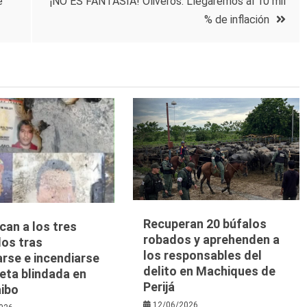
e
¡NO ES FANTASÍA! Oliveros: Llegaremos al 10 mil
% de inflación
Recuperan 20 búfalos
ican a los tres
robados y aprehenden a
dos tras
los responsables del
arse e incendiarse
delito en Machiques de
eta blindada en
Perijá
ibo
12/06/2026