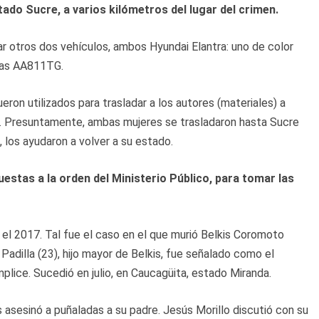
stado Sucre, a varios kilómetros del lugar del crimen.
ar otros dos vehículos, ambos Hyundai Elantra: uno de color
acas AA811TG.
ueron utilizados para trasladar a los autores (materiales) a
o”. Presuntamente, ambas mujeres se trasladaron hasta Sucre
, los ayudaron a volver a su estado.
stas a la orden del Ministerio Público, para tomar las
 el 2017. Tal fue el caso en el que murió Belkis Coromoto
Padilla (23), hijo mayor de Belkis, fue señalado como el
mplice. Sucedió en julio, en Caucagüita, estado Miranda.
 asesinó a puñaladas a su padre. Jesús Morillo discutió con su