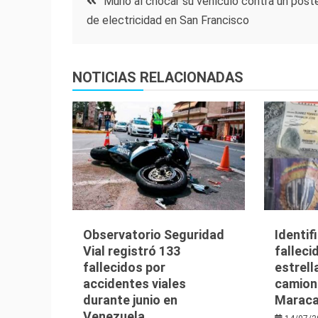
Murió al chocar su vehículo contra un post
de electricidad en San Francisco
de
entradas
NOTICIAS RELACIONADAS
Observatorio Seguridad
Identif
Vial registró 133
falleci
fallecidos por
estrell
accidentes viales
camion
durante junio en
Maraca
Venezuela