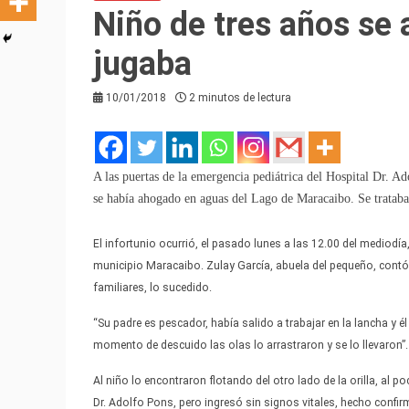
Niño de tres años se 
jugaba
10/01/2018
2 minutos de lectura
A las puertas de la emergencia pediátrica del Hospital Dr. A
se había ahogado en aguas del Lago de Maracaibo. Se trataba
El infortunio ocurrió, el pasado lunes a las 12.00 del mediodía
municipio Maracaibo. Zulay García, abuela del pequeño, cont
familiares, lo sucedido.
“Su padre es pescador, había salido a trabajar en la lancha y 
momento de descuido las olas lo arrastraron y se lo llevaron”.
Al niño lo encontraron flotando del otro lado de la orilla, al 
Dr. Adolfo Pons, pero ingresó sin signos vitales, hecho confi