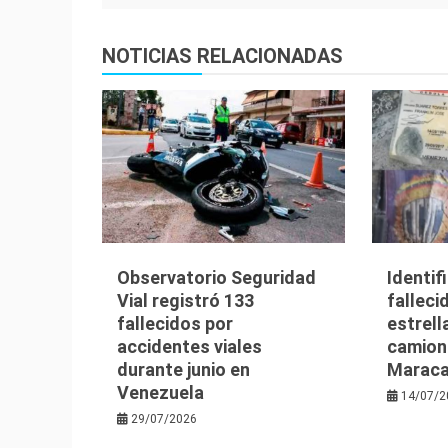
entradas
NOTICIAS RELACIONADAS
Observatorio Seguridad
Identif
Vial registró 133
falleci
fallecidos por
estrell
accidentes viales
camion
durante junio en
Maraca
Venezuela
14/07/2
29/07/2026