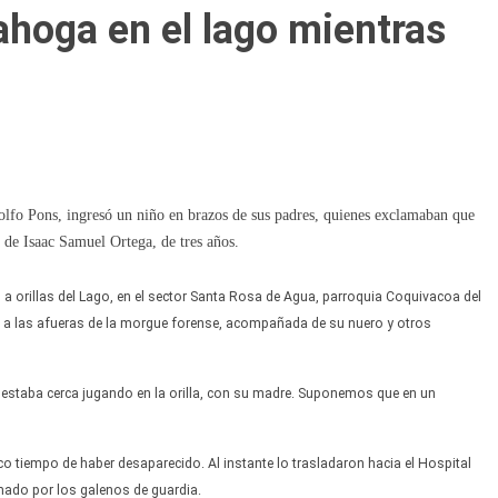
ahoga en el lago mientras
dolfo Pons, ingresó un niño en brazos de sus padres, quienes exclamaban que
 de Isaac Samuel Ortega, de tres años.
, a orillas del Lago, en el sector Santa Rosa de Agua, parroquia Coquivacoa del
ó a las afueras de la morgue forense, acompañada de su nuero y otros
él estaba cerca jugando en la orilla, con su madre. Suponemos que en un
poco tiempo de haber desaparecido. Al instante lo trasladaron hacia el Hospital
rmado por los galenos de guardia.