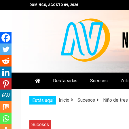
Saltar
DOMINGO, AGOSTO 09, 2026
al
contenido
NOTIZULIA
NOTICIAS DEL ZULIA, VENEZUE
Destacadas
Sucesos
Zuli
Inicio
Sucesos
Niño de tres
Estás aquí
Sucesos