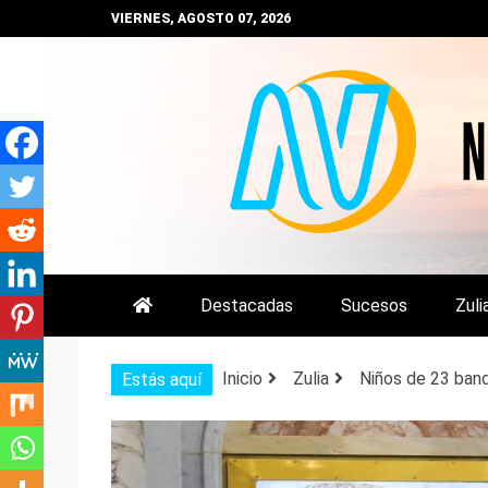
Saltar
VIERNES, AGOSTO 07, 2026
al
contenido
NOTIZULIA
NOTICIAS DEL ZULIA, VENEZUE
Destacadas
Sucesos
Zuli
Inicio
Zulia
Niños de 23 band
Estás aquí