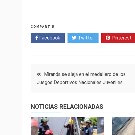
COMPARTIR
Facebook
Twitter
Pinterest
Navegación
Miranda se aleja en el medallero de los
Juegos Deportivos Nacionales Juveniles
de
entradas
NOTICIAS RELACIONADAS