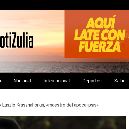
LA Y DE INTERÉS GENERAL.
a
Nacional
Internacional
Deportes
Salud
o Laszlo Krasznahorkai, «maestro del apocalipsis»