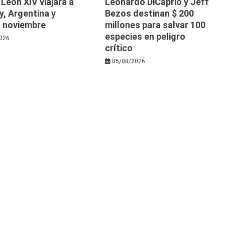
 León XIV viajará a
Leonardo DiCaprio y Jeff
, Argentina y
Bezos destinan $ 200
n noviembre
millones para salvar 100
especies en peligro
026
crítico
05/08/2026