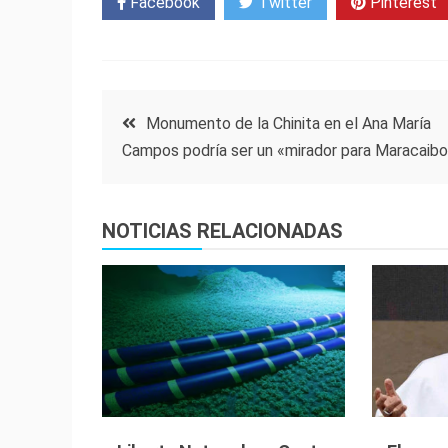
Facebook
Twitter
Pinterest
Navegación
Monumento de la Chinita en el Ana María
Campos podría ser un «mirador para Maracaib
de
entradas
NOTICIAS RELACIONADAS