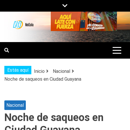
Saltar
al
contenido
NOTIZULIA
NOTICIAS DEL ZULIA, VENEZUELA Y
DE INTERÉS GENERAL.
Estás aquí
Inicio
Nacional
Noche de saqueos en Ciudad Guayana
Nacional
Noche de saqueos en
Ciudad Guayana