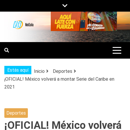
Saltar
al
contenido
NOTIZULIA
NOTICIAS DEL ZULIA, VENEZUELA Y
DE INTERÉS GENERAL.
Estás aquí
Inicio
Deportes
¡OFICIAL! México volverá a montar Serie del Caribe en
2021
Deportes
¡OFICIAL! México volverá