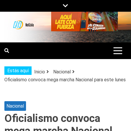
Saltar
al
contenido
NOTIZULIA
NOTICIAS DEL ZULIA, VENEZUELA Y
DE INTERÉS GENERAL.
Estás aquí
Inicio
Nacional
Oficialismo convoca mega marcha Nacional para este lunes
Nacional
Oficialismo convoca
mega marcha Nacional