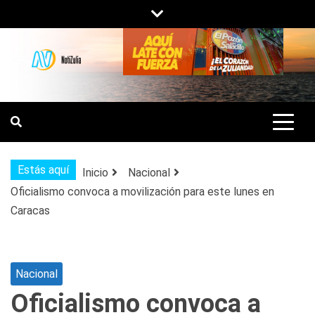
Saltar
al
contenido
NOTIZULIA
NOTICIAS DEL ZULIA, VENEZUELA Y
DE INTERÉS GENERAL.
Estás aquí
Inicio
Nacional
Oficialismo convoca a movilización para este lunes en
Caracas
Nacional
Oficialismo convoca a