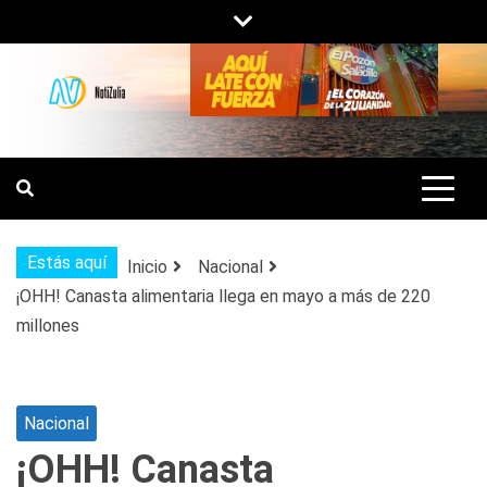
Saltar
al
contenido
NOTIZULIA
NOTICIAS DEL ZULIA, VENEZUELA Y
DE INTERÉS GENERAL.
Estás aquí
Inicio
Nacional
¡OHH! Canasta alimentaria llega en mayo a más de 220
millones
Nacional
¡OHH! Canasta