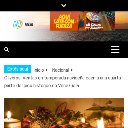
Saltar
al
contenido
NOTIZULIA
NOTICIAS DEL ZULIA, VENEZUELA Y
DE INTERÉS GENERAL.
Estás aquí
Inicio
Nacional
Oliveros: Ventas en temporada navideña caen a una cuarta
parte del pico histórico en Venezuela