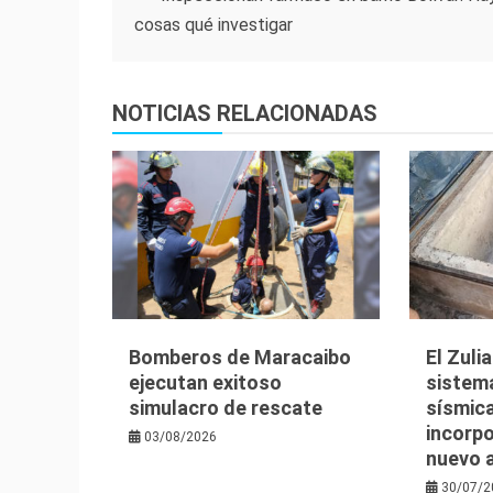
cosas qué investigar
de
entradas
NOTICIAS RELACIONADAS
Bomberos de Maracaibo
El Zuli
ejecutan exitoso
sistem
simulacro de rescate
sísmica
incorpo
03/08/2026
nuevo 
30/07/2