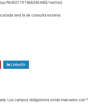
tatus/964201191466045440{/twitter}
scatada será la de consulta externa.
LinkedIn
ada.
Los campos obligatorios están marcados con
*