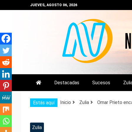
Saltar
JUEVES, AGOSTO 06, 2026
al
contenido
NOTIZULIA
NOTICIAS DEL ZULIA, VENEZUE
Destacadas
Sucesos
Zuli
Inicio
Zulia
Omar Prieto enca
Estás aquí
Zulia