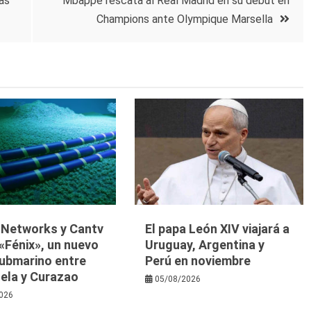
as
Mbappé rescata al Real Madrid en su debut en
Champions ante Olympique Marsella
y Networks y Cantv
El papa León XIV viajará a
«Fénix», un nuevo
Uruguay, Argentina y
submarino entre
Perú en noviembre
ela y Curazao
05/08/2026
026