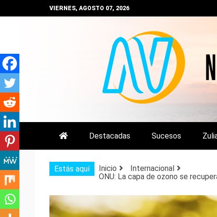
Saltar
VIERNES, AGOSTO 07, 2026
al
contenido
NOTIZULIA
NOTICIAS DEL ZULIA, VENEZUE
Destacadas
Sucesos
Zuli
Inicio
Internacional
Estás aquí
ONU: La capa de ozono se recuper