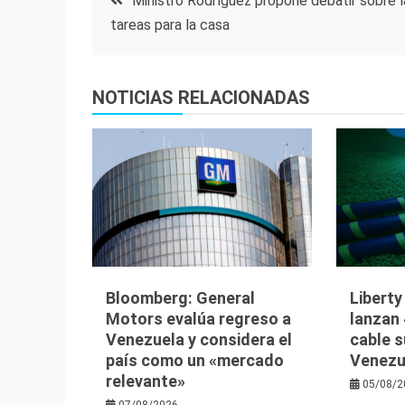
Ministro Rodríguez propone debatir sobre l
tareas para la casa
de
entradas
NOTICIAS RELACIONADAS
Bloomberg: General
Libert
Motors evalúa regreso a
lanzan 
Venezuela y considera el
cable 
país como un «mercado
Venezu
relevante»
05/08/2
07/08/2026