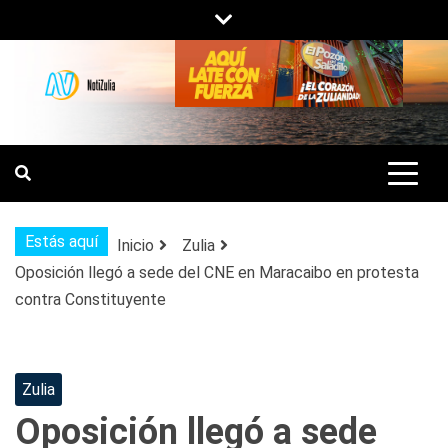
Saltar
al
contenido
NOTIZULIA
NOTICIAS DEL ZULIA, VENEZUELA Y
DE INTERÉS GENERAL.
Estás aquí
Inicio
Zulia
Oposición llegó a sede del CNE en Maracaibo en protesta
contra Constituyente
Zulia
Oposición llegó a sede