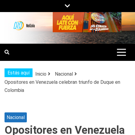
Saltar
al
contenido
NOTIZULIA
NOTICIAS DEL ZULIA, VENEZUELA Y
DE INTERÉS GENERAL.
Estás aquí
Inicio
Nacional
Opositores en Venezuela celebran triunfo de Duque en
Colombia
Nacional
Opositores en Venezuela