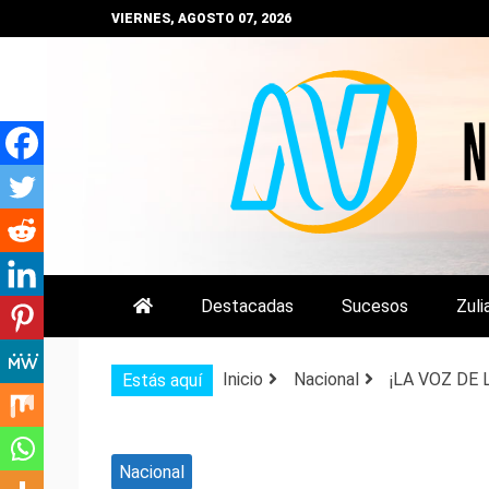
Saltar
VIERNES, AGOSTO 07, 2026
al
contenido
NOTIZULIA
NOTICIAS DEL ZULIA, VENEZUE
Destacadas
Sucesos
Zuli
Inicio
Nacional
¡LA VOZ DE L
Estás aquí
Nacional