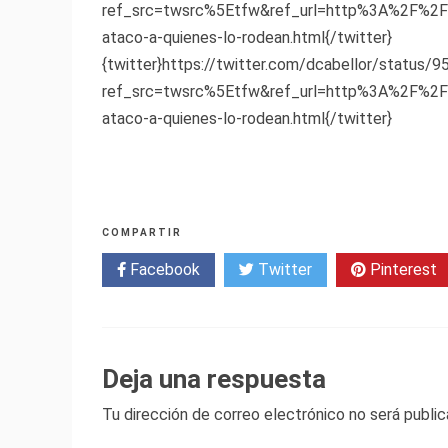
ref_src=twsrc%5Etfw&ref_url=http%3A%2F%2Fw
ataco-a-quienes-lo-rodean.html{/twitter}
{twitter}https://twitter.com/dcabellor/statu
ref_src=twsrc%5Etfw&ref_url=http%3A%2F%2Fw
ataco-a-quienes-lo-rodean.html{/twitter}
COMPARTIR
Facebook
Twitter
Pinterest
Deja una respuesta
Tu dirección de correo electrónico no será public