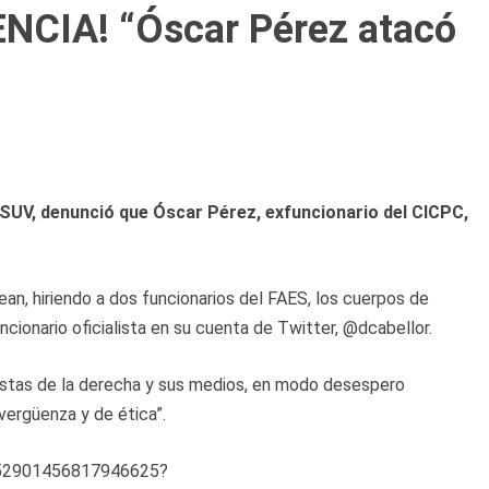
NCIA! “Óscar Pérez atacó
PSUV, denunció que Óscar Pérez, exfuncionario del CICPC,
ean, hiriendo a dos funcionarios del FAES, los cuerpos de
ncionario oficialista en su cuenta de Twitter, @dcabellor.
ristas de la derecha y sus medios, en modo desespero
vergüenza y de ética”.
s/952901456817946625?