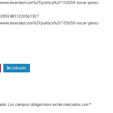
ww.laverdad.com%2Fpolitica%2F135059-oscar-perez-
s/952892485122056192?
ww.laverdad.com%2Fpolitica%2F135059-oscar-perez-
LinkedIn
ada.
Los campos obligatorios están marcados con
*