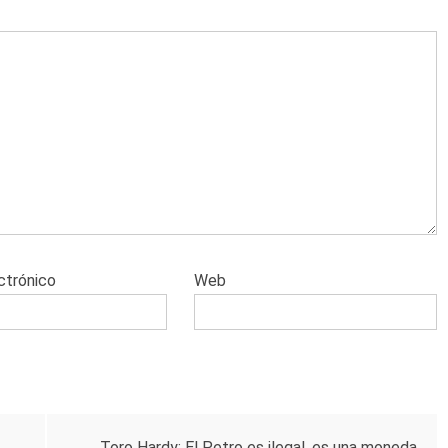
ctrónico
Web
Toro Hardy: El Petro es ilegal, es una moneda