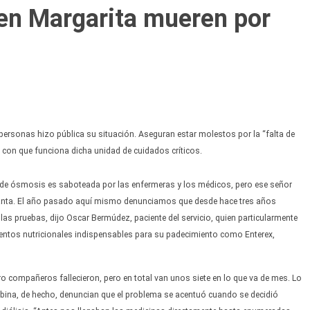
 en Margarita mueren por
 personas hizo pública su situación. Aseguran estar molestos por la “falta de
as con que funciona dicha unidad de cuidados críticos.
a de ósmosis es saboteada por las enfermeras y los médicos, pero ese señor
a planta. El año pasado aquí mismo denunciamos que desde hace tres años
las pruebas, dijo Oscar Bermúdez, paciente del servicio, quien particularmente
ementos nutricionales indispensables para su padecimiento como Enterex,
o compañeros fallecieron, pero en total van unos siete en lo que va de mes. Lo
bina, de hecho, denuncian que el problema se acentuó cuando se decidió