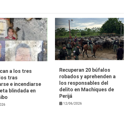
Recuperan 20 búfalos
ican a los tres
robados y aprehenden a
dos tras
los responsables del
arse e incendiarse
delito en Machiques de
eta blindada en
Perijá
ibo
12/06/2026
026