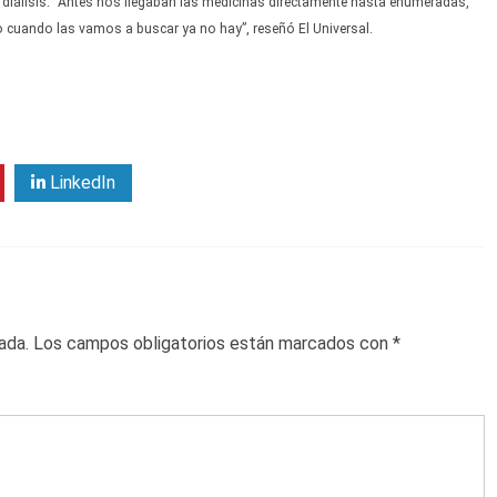
e diálisis. “Antes nos llegaban las medicinas directamente hasta enumeradas,
ro cuando las vamos a buscar ya no hay”, reseñó El Universal.
LinkedIn
ada.
Los campos obligatorios están marcados con
*