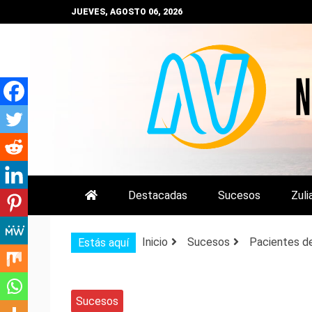
Saltar
JUEVES, AGOSTO 06, 2026
al
contenido
NOTIZULIA
NOTICIAS DEL ZULIA, VENEZUE
Destacadas
Sucesos
Zuli
Inicio
Sucesos
Pacientes de
Estás aquí
Sucesos