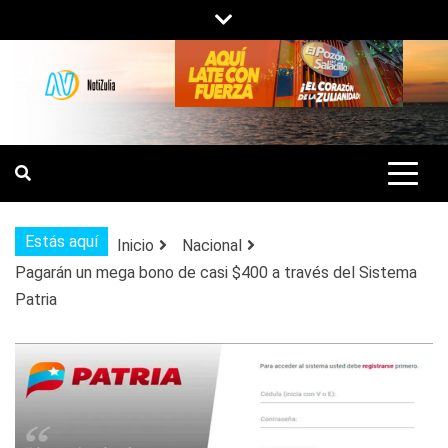
Saltar
al
contenido
NOTIZULIA
NOTICIAS DEL ZULIA, VENEZUELA Y
DE INTERÉS GENERAL.
Estás aquí
Inicio
Nacional
Pagarán un mega bono de casi $400 a través del Sistema
Patria