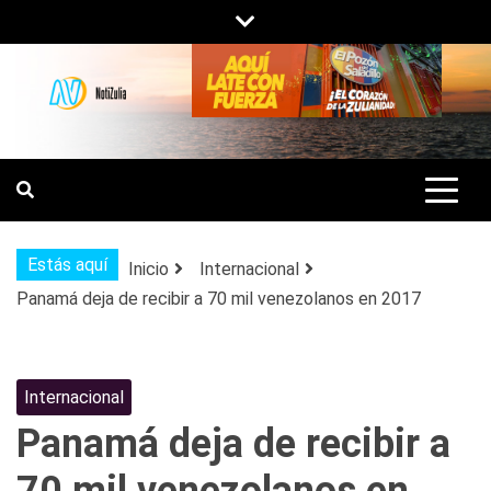
Saltar
al
contenido
NOTIZULIA
NOTICIAS DEL ZULIA, VENEZUELA Y
DE INTERÉS GENERAL.
Estás aquí
Inicio
Internacional
Panamá deja de recibir a 70 mil venezolanos en 2017
Internacional
Panamá deja de recibir a
70 mil venezolanos en