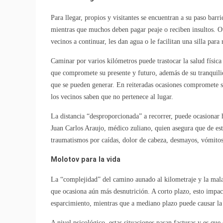
Para llegar, propios y visitantes se encuentran a su paso bar
mientras que muchos deben pagar peaje o reciben insultos. Ot
vecinos a continuar, les dan agua o le facilitan una silla para
Caminar por varios kilómetros puede trastocar la salud física
que compromete su presente y futuro, además de su tranquilid
que se pueden generar. En reiteradas ocasiones compromete s
los vecinos saben que no pertenece al lugar.
La distancia “desproporcionada” a recorrer, puede ocasionar hi
Juan Carlos Araujo, médico zuliano, quien asegura que de esta
traumatismos por caídas, dolor de cabeza, desmayos, vómitos
Molotov para la vida
La “complejidad” del camino aunado al kilometraje y la mala
que ocasiona aún más desnutrición. A corto plazo, esto impact
esparcimiento, mientras que a mediano plazo puede causar la
A nivel psicológico, estas situaciones pasan facturas y es qu