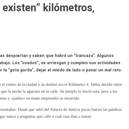
 existen” kilómetros,
nas despiertan y saben que habrá un “trancazo”. Algunos
 trabajo. Los “osados”, se arriesgan y cumplen sus actividades
 la “gota gorda”, dejar el miedo de lado o pasar un mal rato.
en el centro de la ciudad y su destino era el Kilómetro 4. Debía decidir entre
 que la noche la agarrara en la calle. Su periplo lo inició sola, pero a los
cuesta y «pañito» en mano emprendió su recorrido.
 montañas. Desde que salió del Palacio de Justicia pocas fueron las palabras
egar nunca a preguntar qué calle o cuál ruta iban a tomar.