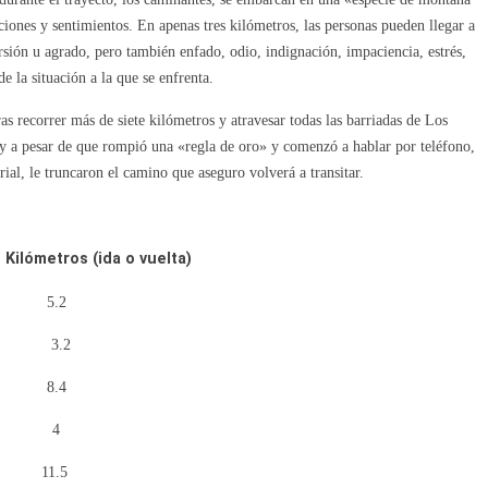
ociones y sentimientos. En apenas tres kilómetros, las personas pueden llegar a
ersión u agrado, pero también enfado, odio, indignación, impaciencia, estrés,
e la situación a la que se enfrenta.
as recorrer más de siete kilómetros y atravesar todas las barriadas de Los
 y a pesar de que rompió una «regla de oro» y comenzó a hablar por teléfono,
erial, le truncaron el camino que aseguro volverá a transitar.
(ida o vuelta)
s 5.2
s 3.2
de Molina 8.4
 Pasajeros 4
4 11.5