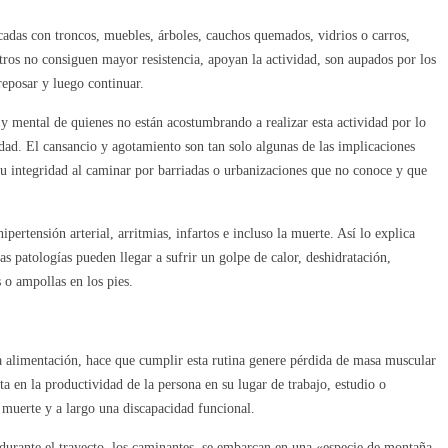
ricadas con troncos, muebles, árboles, cauchos quemados, vidrios o carros,
ros no consiguen mayor resistencia, apoyan la actividad, son aupados por los
 reposar y luego continuar.
 y mental de quienes no están acostumbrando a realizar esta actividad por lo
ad. El cansancio y agotamiento son tan solo algunas de las implicaciones
u integridad al caminar por barriadas o urbanizaciones que no conoce y que
pertensión arterial, arritmias, infartos e incluso la muerte. Así lo explica
s patologías pueden llegar a sufrir un golpe de calor, deshidratación,
 o ampollas en los pies.
 alimentación, hace que cumplir esta rutina genere pérdida de masa muscular
a en la productividad de la persona en su lugar de trabajo, estudio o
 muerte y a largo una discapacidad funcional.
e durante el trayecto, los caminantes, se embarcan en una «especie de montaña