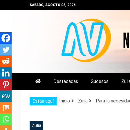
Saltar
SÁBADO, AGOSTO 08, 2026
al
contenido
NOTIZULIA
NOTICIAS DEL ZULIA, VENEZUE
Destacadas
Sucesos
Zuli
Inicio
Zulia
Para la necesida
Estás aquí
Zulia