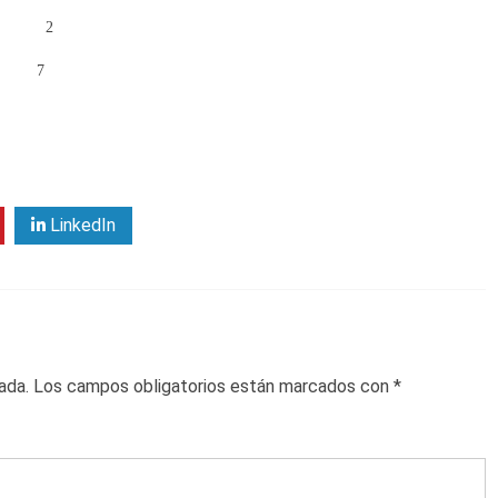
e Julio/Delicias 2
bo 7
LinkedIn
ada.
Los campos obligatorios están marcados con
*