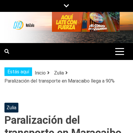
Saltar
al
contenido
NOTIZULIA
NOTICIAS DEL ZULIA, VENEZUELA Y
DE INTERÉS GENERAL.
Estás aquí
Inicio
Zulia
Paralización del transporte en Maracaibo llega a 90%
Zulia
Paralización del
transporte en Maracaibo