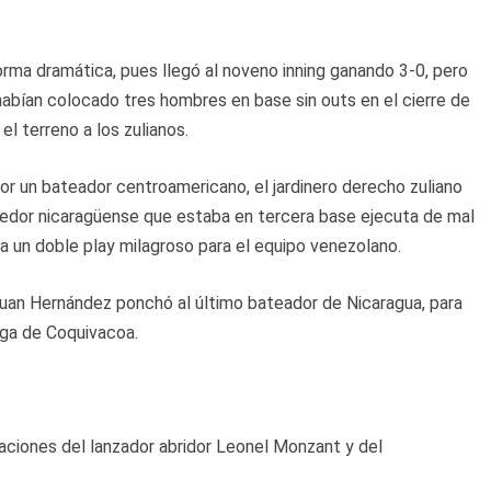
orma dramática, pues llegó al noveno inning ganando 3-0, pero
abían colocado tres hombres en base sin outs en el cierre de
el terreno a los zulianos.
por un bateador centroamericano, el jardinero derecho zuliano
rredor nicaragüense que estaba en tercera base ejecuta de mal
eta un doble play milagroso para el equipo venezolano.
 Juan Hernández ponchó al último bateador de Nicaragua, para
iga de Coquivacoa.
uaciones del lanzador abridor Leonel Monzant y del