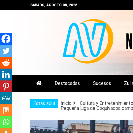
Saltar
SÁBADO, AGOSTO 08, 2026
al
contenido
NOTIZULIA
NOTICIAS DEL ZULIA, VENEZUE
Destacadas
Sucesos
Zuli
Inicio
Cultura y Entretenimient
Estás aquí
Pequeña Liga de Coquivacoa campe