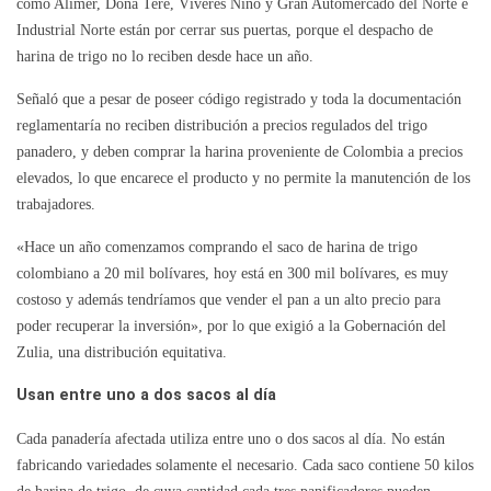
como Alimer, Doña Tere, Víveres Nino y Gran Automercado del Norte e
Industrial Norte están por cerrar sus puertas, porque el despacho de
harina de trigo no lo reciben desde hace un año.
Señaló que a pesar de poseer código registrado y toda la documentación
reglamentaría no reciben distribución a precios regulados del trigo
panadero, y deben comprar la harina proveniente de Colombia a precios
elevados, lo que encarece el producto y no permite la manutención de los
trabajadores.
«Hace un año comenzamos comprando el saco de harina de trigo
colombiano a 20 mil bolívares, hoy está en 300 mil bolívares, es muy
costoso y además tendríamos que vender el pan a un alto precio para
poder recuperar la inversión», por lo que exigió a la Gobernación del
Zulia, una distribución equitativa.
Usan entre uno a dos sacos al día
Cada panadería afectada utiliza entre uno o dos sacos al día. No están
fabricando variedades solamente el necesario. Cada saco contiene 50 kilos
de harina de trigo, de cuya cantidad cada tres panificadores pueden