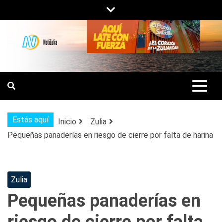
Saltar
al
contenido
NOTIZULIA
NOTICIAS DEL ZULIA, VENEZUELA Y
DE INTERÉS GENERAL.
Estás aquí
Inicio
Zulia
Pequeñas panaderías en riesgo de cierre por falta de harina
Zulia
Pequeñas panaderías en
riesgo de cierre por falta