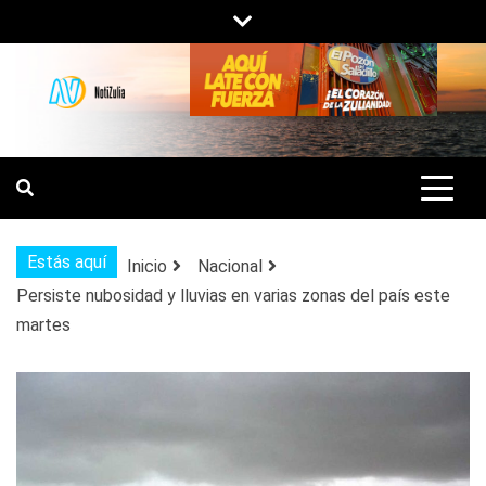
Saltar
al
contenido
NOTIZULIA
NOTICIAS DEL ZULIA, VENEZUELA Y
DE INTERÉS GENERAL.
Estás aquí
Inicio
Nacional
Persiste nubosidad y lluvias en varias zonas del país este
martes