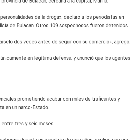
provincia de Bulacan, cercana a la capital, Manila.
ersonalidades de la droga», declaró a los periodistas en
olicía de Bulacan. Otros 109 sospechosos fueron detenidos.
árselo dos veces antes de seguir con su comercio», agregó.
ó únicamente en legítima defensa, y anunció que los agentes
.
enciales prometiendo acabar con miles de traficantes y
rta en un narco-Estado.
 entre tres y seis meses.
gobernar durante un mandato de seis años, explicó que era