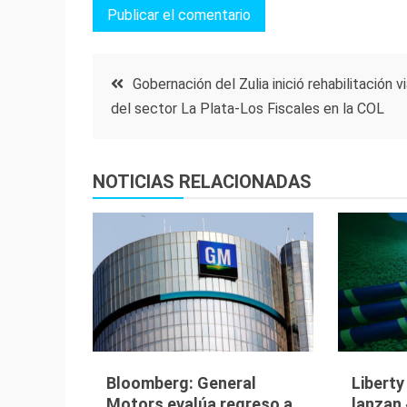
Navegación
Gobernación del Zulia inició rehabilitación vi
del sector La Plata-Los Fiscales en la COL
de
entradas
NOTICIAS RELACIONADAS
Bloomberg: General
Libert
Motors evalúa regreso a
lanzan 