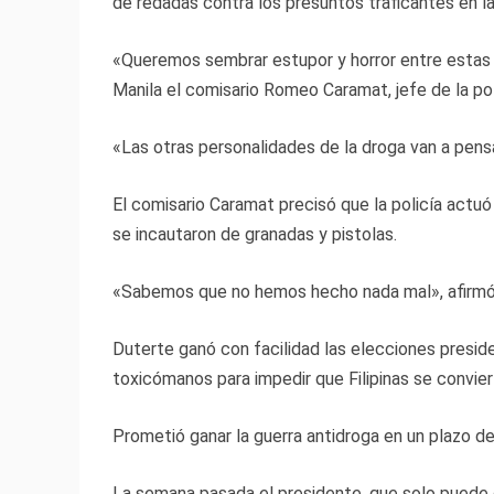
de redadas contra los presuntos traficantes en la 
«Queremos sembrar estupor y horror entre estas p
Manila el comisario Romeo Caramat, jefe de la p
«Las otras personalidades de la droga van a pens
El comisario Caramat precisó que la policía actu
se incautaron de granadas y pistolas.
«Sabemos que no hemos hecho nada mal», afirmó
Duterte ganó con facilidad las elecciones presid
toxicómanos para impedir que Filipinas se convie
Prometió ganar la guerra antidroga en un plazo de
La semana pasada el presidente, que solo puede 