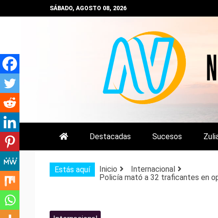
Saltar
SÁBADO, AGOSTO 08, 2026
al
contenido
NOTIZULIA
NOTICIAS DEL ZULIA, VENEZUE
Destacadas
Sucesos
Zuli
Inicio
Internacional
Estás aquí
Policía mató a 32 traficantes en 