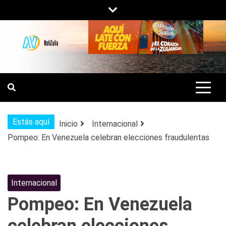
Saltar
al
contenido
NOTIZULIA
NOTICIAS DEL ZULIA, VENEZUELA Y
DE INTERÉS GENERAL.
Estás aquí
Inicio
Internacional
Pompeo: En Venezuela celebran elecciones fraudulentas
Internacional
Pompeo: En Venezuela
celebran elecciones