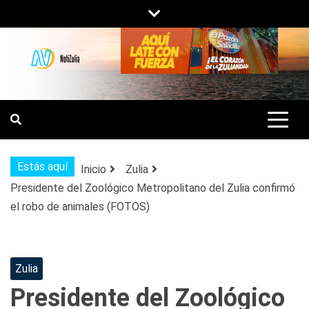
Saltar
al
contenido
NOTIZULIA
NOTICIAS DEL ZULIA, VENEZUELA Y
DE INTERÉS GENERAL.
Estás aquí
Inicio
Zulia
Presidente del Zoológico Metropolitano del Zulia confirmó
el robo de animales (FOTOS)
Zulia
Presidente del Zoológico