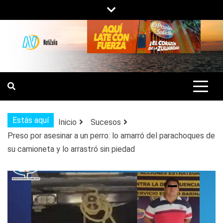
Saltar
al
contenido
NOTIZULIA
NOTICIAS DEL ZULIA, VENEZUELA Y
DE INTERÉS GENERAL.
Estás aquí
Inicio
Sucesos
Preso por asesinar a un perro: lo amarró del parachoques de
su camioneta y lo arrastró sin piedad