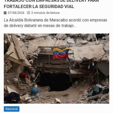
TRABAJO CON EMPRESAS DE DELIVERY PARA
FORTALECER LA SEGURIDAD VIAL
07/08/2026
2 minutos de lectura
La Alcaldía Bolivariana de Maracaibo acordó con empresas
de delivery debatir en mesas de trabajo…
Nacional