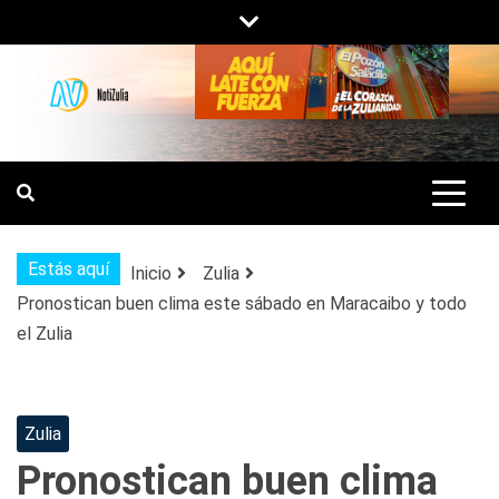
Saltar
al
contenido
NOTIZULIA
NOTICIAS DEL ZULIA, VENEZUELA Y
DE INTERÉS GENERAL.
Estás aquí
Inicio
Zulia
Pronostican buen clima este sábado en Maracaibo y todo
el Zulia
Zulia
Pronostican buen clima