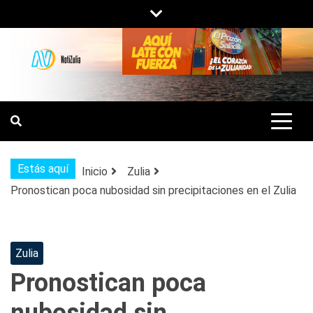
Saltar
al
contenido
NOTIZULIA
NOTICIAS DEL ZULIA, VENEZUELA Y
DE INTERÉS GENERAL.
Estás aquí
Inicio
Zulia
Pronostican poca nubosidad sin precipitaciones en el Zulia
Zulia
Pronostican poca
nubosidad sin