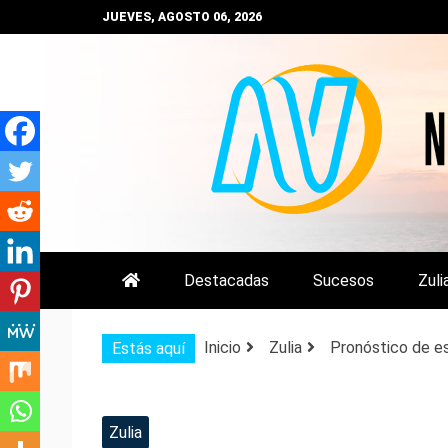
Saltar
JUEVES, AGOSTO 06, 2026
al
contenido
NOTIZULIA
NOTICIAS DEL ZULIA, VENEZUE
Destacadas
Sucesos
Zuli
Inicio
Zulia
Pronóstico de es
Estás aquí
Zulia