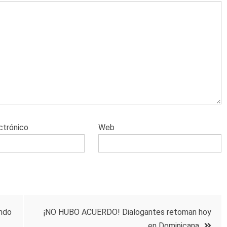
ctrónico
Web
undo
¡NO HUBO ACUERDO! Dialogantes retoman hoy
en Dominicana