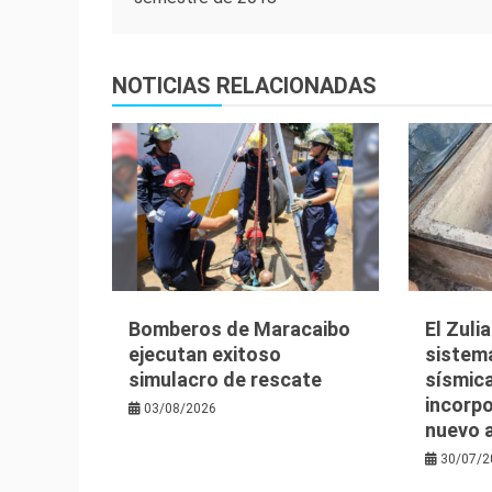
de
entradas
NOTICIAS RELACIONADAS
Bomberos de Maracaibo
El Zuli
ejecutan exitoso
sistem
simulacro de rescate
sísmica
incorpo
03/08/2026
nuevo 
30/07/2