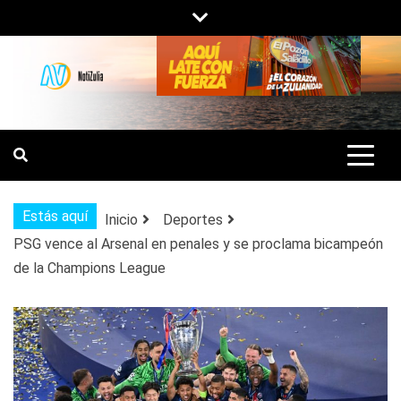
Saltar
al
contenido
NOTIZULIA
NOTICIAS DEL ZULIA, VENEZUELA Y
DE INTERÉS GENERAL.
Estás aquí
Inicio
Deportes
PSG vence al Arsenal en penales y se proclama bicampeón
de la Champions League