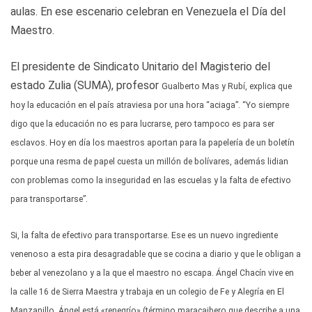
aulas. En ese escenario celebran en Venezuela el Día del
Maestro.
El presidente de Sindicato Unitario del Magisterio del
estado Zulia (SUMA), profesor
Gualberto Mas y Rubí, explica que
hoy la educación en el país atraviesa por una hora “aciaga”. “Yo siempre
digo que la educación no es para lucrarse, pero tampoco es para ser
esclavos. Hoy en día los maestros aportan para la papelería de un boletín
porque una resma de papel cuesta un millón de bolívares, además lidian
con problemas como la inseguridad en las escuelas y la falta de efectivo
para transportarse”.
Si, la falta de efectivo para transportarse. Ese es un nuevo ingrediente
venenoso a esta pira desagradable que se cocina a diario y que le obligan a
beber al venezolano y a la que el maestro no escapa. Ángel Chacín vive en
la calle 16 de Sierra Maestra y trabaja en un colegio de Fe y Alegría en El
Manzanillo. Ángel está «renegrío» (término maracaibero que describe a una