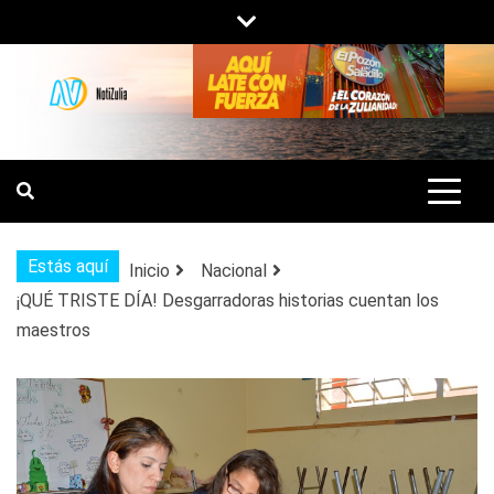
Saltar
al
contenido
NOTIZULIA
NOTICIAS DEL ZULIA, VENEZUELA Y
DE INTERÉS GENERAL.
Estás aquí
Inicio
Nacional
¡QUÉ TRISTE DÍA! Desgarradoras historias cuentan los
maestros