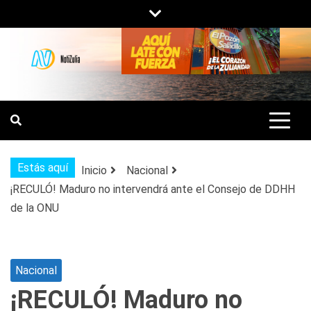
Saltar
al
contenido
NOTIZULIA
NOTICIAS DEL ZULIA, VENEZUELA Y
DE INTERÉS GENERAL.
Estás aquí
Inicio
Nacional
¡RECULÓ! Maduro no intervendrá ante el Consejo de DDHH
de la ONU
Nacional
¡RECULÓ! Maduro no