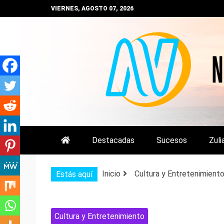
Saltar
VIERNES, AGOSTO 07, 2026
al
contenido
NOTIZULIA
NOTICIAS DEL ZULIA, VENEZUE
Destacadas
Sucesos
Zuli
Inicio
Cultura y Entretenimient
Estás aquí
Cultura y Entretenimiento